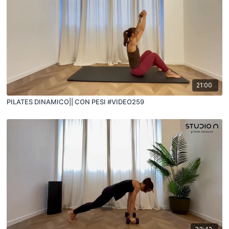
21:00
PILATES DINAMICO|| CON PESI #VIDEO259