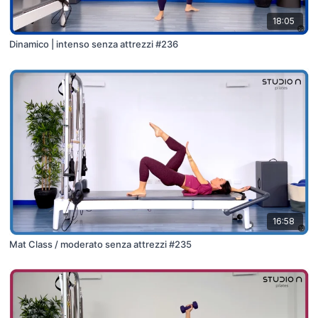
18:05
Dinamico | intenso senza attrezzi #236
16:58
Mat Class / moderato senza attrezzi #235