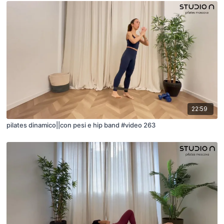
22:59
pilates dinamico||con pesi e hip band #video 263