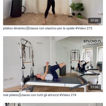
30:26
pilates dinamico||lclasse con elastico per le spalle #Video 275
33:26
mat pilates||classe con tutti gli attrezzi #Video 274