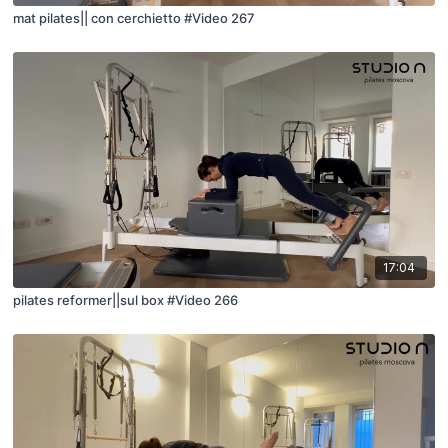
mat pilates|| con cerchietto #Video 267
17:04
pilates reformer||sul box #Video 266