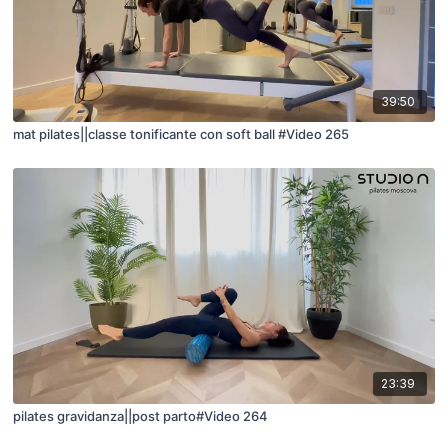
39:50
mat pilates||classe tonificante con soft ball #Video 265
23:39
pilates gravidanza||post parto#Video 264