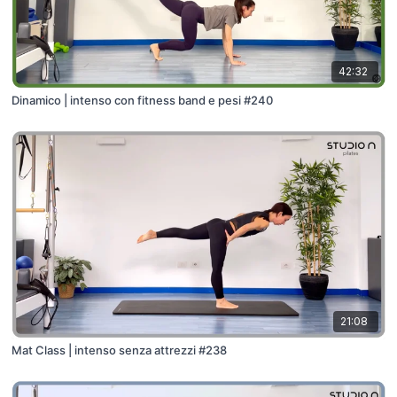
42:32
Dinamico | intenso con fitness band e pesi #240
21:08
Mat Class | intenso senza attrezzi #238