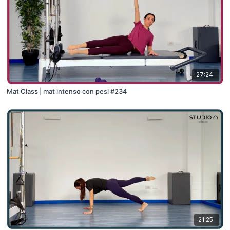
27:24
Mat Class | mat intenso con pesi #234
21:25