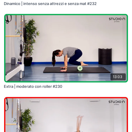
Dinamico | intenso senza attrezzi e senza mat #232
13:03
Extra | moderato con roller #230