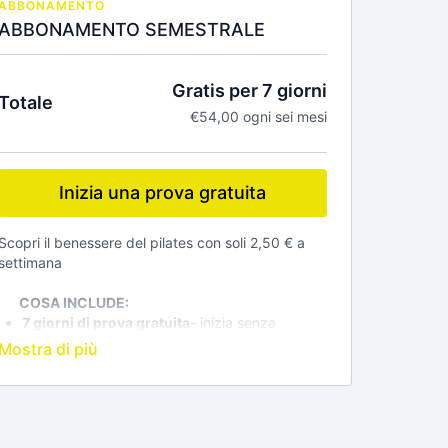
ABBONAMENTO
ABBONAMENTO SEMESTRALE
Gratis per 7 giorni
Totale
€54,00 ogni sei mesi
Inizia una prova gratuita
Scopri il benessere del pilates con soli 2,50 € a
settimana
COSA INCLUDE:
7 giorni di prova gratuita
- inizia senza
impegno e scopri tutti i benefici della nostra
piattaforma
Accesso illimitato a tutti i video-
Centinaia di
lezioni per ogni livello
PREZZO E CONDIZIONI: