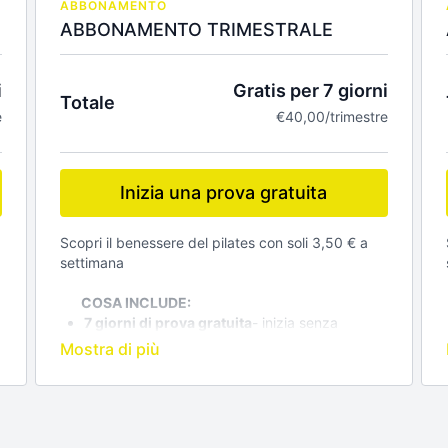
ABBONAMENTO
ABBONAMENTO TRIMESTRALE
i
Gratis per 7 giorni
Totale
e
€40,00/trimestre
Inizia una prova gratuita
Scopri il benessere del pilates con soli 3,50 € a
settimana
COSA INCLUDE:
7 giorni di prova gratuita
- inizia senza
impegno e scopri tutti i benefici della nostra
piattaforma
Accesso illimitato a tutti i video-
Centinaia di
lezioni per ogni livello
UNA Consulenza personalizzata gratuita
-
supporto diretto via email o sms per