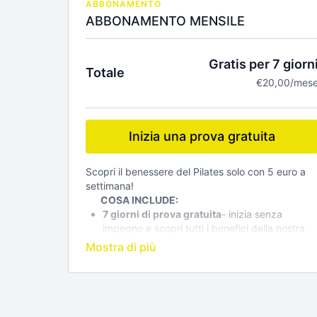
ABBONAMENTO
ABBONAMENTO MENSILE
Gratis per 7 giorn
Totale
€20,00/mes
Inizia una prova gratuita
Scopri il benessere del Pilates solo con 5 euro a
settimana!
COSA INCLUDE:
7 giorni di prova gratuita
- inizia senza
impegno e scopri tutti i benefici della nostra
piattaforma
Accesso illimitato a tutti i video-
Centinaia di
lezioni per ogni livello
UNA Consulenza personalizzata gratuita
-
supporto diretto via email o sms per
rispondere alle tue domande e guidarti nel