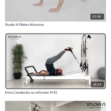
00:46
Studio N Pilates Moscova
26:24
Extra | moderato su reformer #132