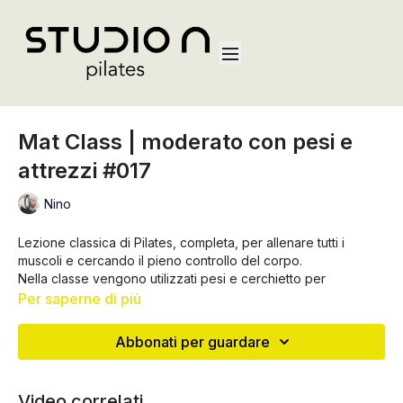
Mat Class | moderato con pesi e
attrezzi #017
Nino
Lezione classica di Pilates, completa, per allenare tutti i
muscoli e cercando il pieno controllo del corpo.
Nella classe vengono utilizzati pesi e cerchietto per
aumentare la difficoltà e dunque il lavoro muscolare
Per saperne di più
Abbonati per guardare
Video correlati