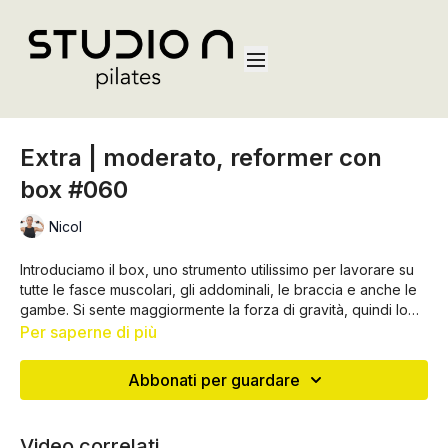
Extra | moderato, reformer con
box #060
Nicol
Introduciamo il box, uno strumento utilissimo per lavorare su
tutte le fasce muscolari, gli addominali, le braccia e anche le
gambe. Si sente maggiormente la forza di gravità, quindi lo
sforzo si percepisce maggiormente... potete eseguire la
Per saperne di più
sequenza da sola oppure a seguire del precedente video
sul reformer!
Abbonati per guardare
Video correlati