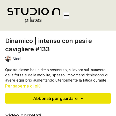
Dinamico | intenso con pesi e
cavigliere #133
Nicol
Questa classe ha un ritmo sostenuto, si lavora sull'aumento
della forza e della mobilità, spesso i movimenti richiedono di
avere equilibrio aumentando ulteriormente la fatica durante lo
svolgimento. In alcune sequenze di questa lezione si
Per saperne di più
utilizzano pesi o cavigliere per focalizzarsi sulla tonificazione
Abbonati per guardare
Video correlati