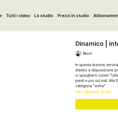
e
Tutti i video
Lo studio
Prezzi in studio
Abbonament
Dinamico | in
Nicol
In questa lezione servir
elastici a disposizione 
vi spiegherò come! Tutta 
piedi e poi sul mat. All
categoria "extra"
Per saperne di più