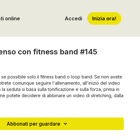
i online
Accedi
Inizia ora!
tenso con fitness band #145
à se possibile solo il fitness band o loop band. Se non avete
potrete comunque seguire l'allenamento, all'inizio del video
la seduta si basa sulla tonificazione e sulla forza, prima in
a fine potete decidere di abbinare un video
di stretching,
dalla
Abbonati per guardare