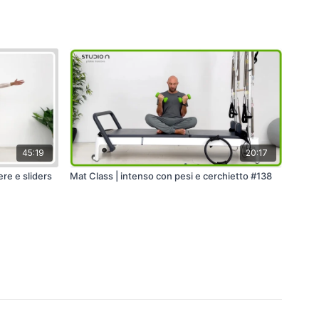
45:19
20:17
ere e sliders
Mat Class | intenso con pesi e cerchietto #138