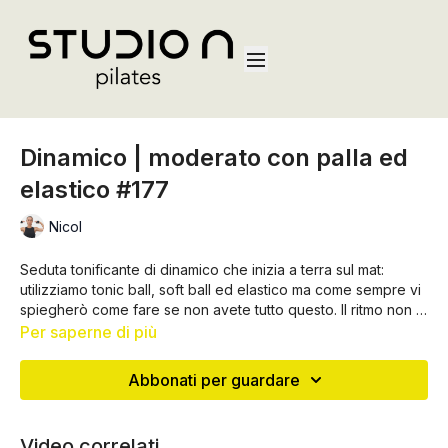
Dinamico | moderato con palla ed
elastico #177
Nicol
Seduta tonificante di dinamico che inizia a terra sul mat:
utilizziamo tonic ball, soft ball ed elastico ma come sempre vi
spiegherò come fare se non avete tutto questo. Il ritmo non è
troppo forte così da trovare una buona coordinazione e
Per saperne di più
fluidità nei movimenti
Abbonati per guardare
Video correlati