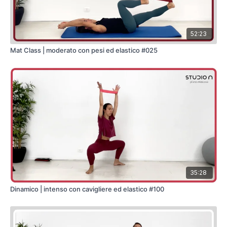
52:23
Mat Class | moderato con pesi ed elastico #025
35:28
Dinamico | intenso con cavigliere ed elastico #100