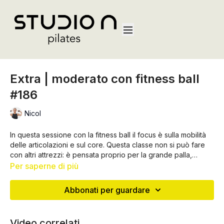
Extra | moderato con fitness ball
#186
Nicol
In questa sessione con la fitness ball il focus è sulla mobilità
delle articolazioni e sul core. Questa classe non si può fare
con altri attrezzi: è pensata proprio per la grande palla,
potreste abbinare questa classe alla 004 e avrete una
Per saperne di più
lezione completa da fare tutta con questo attrezzo!
Abbonati per guardare
Video correlati