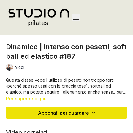
Dinamico | intenso con pesetti, soft
ball ed elastico #187
Nicol
Questa classe vede l'utilizzo di pesetti non troppo forti
(perché spesso usati con le braccia tese), softball ed
elastico, ma potete seguire l'allenamento anche senza... sarà
solo meno forte, ma comunque tonificante! Cercate di
Per saperne di più
sincronizzare il respiro al movimento e non assumere una
postura sbagliata quando sentite i muscoli affaticati
Abbonati per guardare
Video correlati