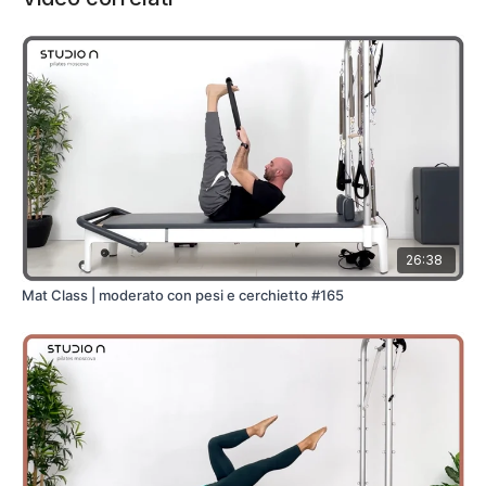
26:38
Mat Class | moderato con pesi e cerchietto #165