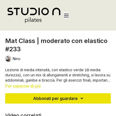
Mat Class | moderato con elastico
#233
Nino
Lezione di media intensità, con elastico verde (di media
durezza), con un mix di allungamenti e stretching, si lavora su
addominali, gambe e braccia. Per gli esercizi finali, importante
avere una buona tenuta addominale. Lezione ideale da fare
Per saperne di più
in mobilità, a patto di avere con sé l'elastico!
Abbonati per guardare
Video correlati