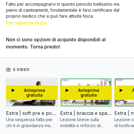
Fatto per accompagnarvi in questo periodo bellissimo ma
pieno di cambiamenti, fondamentale è farsi certificare dal
proprio medico che si può fare attività fisica.
Per saperne di più
Non ci sono opzioni di acquisto disponibili al
momento. Torna presto!
5 VIDEO
Anteprima
Anteprima
gratuita
gratuita
45:33
16:47
Extra | soft pre e post partum #019
Extra | braccia e spalle con elastico #065
Una sequenza fatta per
Lezione breve sulla
Lezione ch
chi è in gravidanza ma
mobilità e rinforzo di
di tonifica
anche per chi deve
braccia e spalle
delle gam